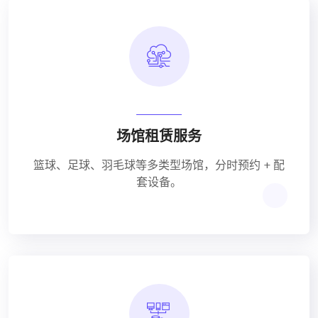
场馆租赁服务
篮球、足球、羽毛球等多类型场馆，分时预约 + 配
套设备。