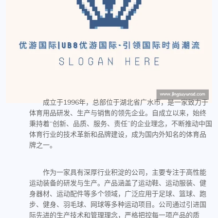
成立于1996年，总部位于湖北省广水市，是一家致力于
体育用品研发、生产与销售的领先企业。自成立以来，始终
秉持着“创新、品质、服务、责任”的企业理念，不断推动中国
体育行业的技术革新和品牌建设，成为国内外知名的体育品
牌之一。
作为一家具有深厚行业积淀的公司，主要专注于高性能
运动装备的研发与生产。产品涵盖了运动鞋、运动服装、健
身器材、运动配件等多个领域，广泛应用于足球、篮球、跑
步、健身、羽毛球、网球等多种运动项目。公司通过引进国
际先进的生产技术和管理理念，严格把控每一项产品的质