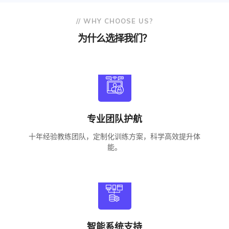
// WHY CHOOSE US?
为什么选择我们？
专业团队护航
十年经验教练团队，定制化训练方案，科学高效提升体
能。
智能系统支持