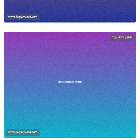
随风解说单挑
西安全民电子竞技争霸赛 西安dzq