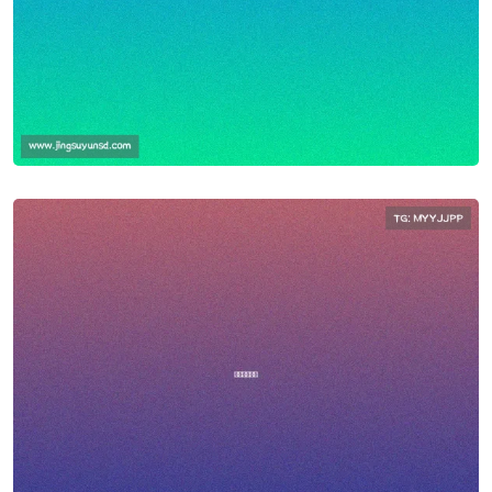
鱼台电子竞技 鱼台学电脑的地方