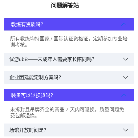
问题解答站
教练有资质吗？
所有教练均持国家 / 国际认证资格证，定期参加专业培
训考核。
优游ub8——未成年人需要家长陪同吗？
企业团建能定制方案吗？
装备可以退换货吗？
未拆封且吊牌齐全的商品 7 天内可退换，质量问题免
费包邮退换。
场馆开放时间是？