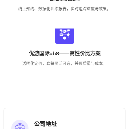
线上预约、数据化训练报告，实时追踪进度与效果。
优游国际ub8——高性价比方案
透明化定价，套餐灵活可选，兼顾质量与成本。
公司地址