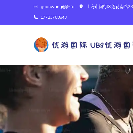
guanwang@j9.fo
上海市闵行区莲花南路289
17723708843