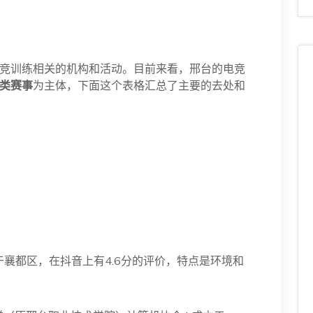
竞训练相关的机构和活动。目前来看，邢台的电竞
类赛事
为主体，下面这个表格汇总了主要的去处和
位于襄都区，在抖音上有4.6分的评价，特点是环境和