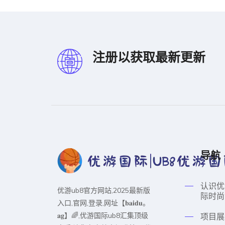
注册以获取最新更新
导航
认识优
优游ub8官方网站,2025最新版
际时尚
入口,官网,登录,网址【𝐛𝐚𝐢𝐝𝐮。
𝐚𝐠】🌈,优游国际ub8汇集顶级
项目展