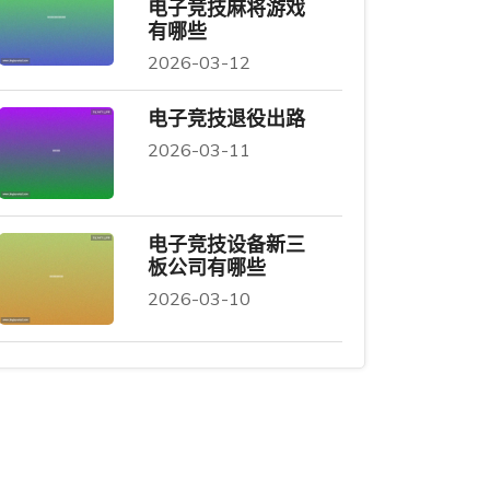
电子竞技麻将游戏
有哪些
2026-03-12
电子竞技退役出路
2026-03-11
电子竞技设备新三
板公司有哪些
2026-03-10