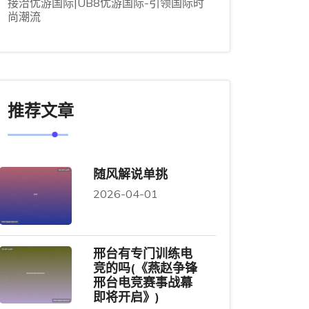
接洽优游国际|UB8优游国际-引领国际时
尚潮流
推荐文章
随风解说单挑
2026-04-01
邢台有专门训练电
竞的吗(《燕赵争锋
邢台电竞赛事战幕
即将开启》)