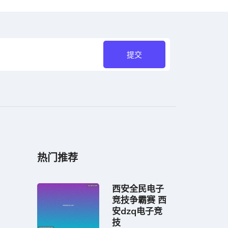
提交
热门推荐
西安全民电子
竞技争霸赛 西
安dzq电子竞
技