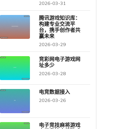
2026-03-31
腾讯游戏知识库：
构建专业交流平
台，携手创作者共
赢未来
2026-03-29
竞彩网电子游戏网
址多少
2026-03-28
电竞数据接入
2026-03-26
电子竞技麻将游戏