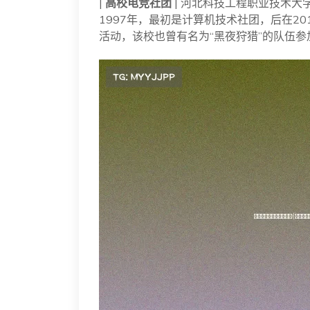
|
高校电竞社团
| 河北科技工程职业技术大
1997年，最初是计算机技术社团，后在2
活动，该校也曾有名为“黑夜狩猎”的队伍参加