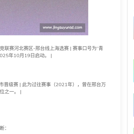
电竞联赛河北赛区-邢台线上海选赛 | 赛事口号为“青
5年10月19日启动。 |
城市晋级赛 | 此为过往赛事（2021年），曾在邢台万
之一。 |
断：